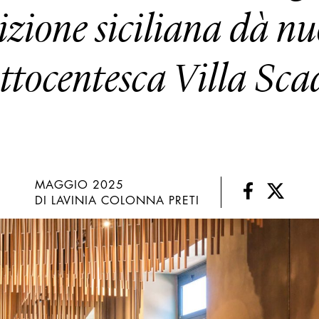
izione siciliana dà nu
ottocentesca Villa Sc
MAGGIO 2025
DI LAVINIA COLONNA PRETI