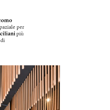
como
paziale per
iciliani
più
 di