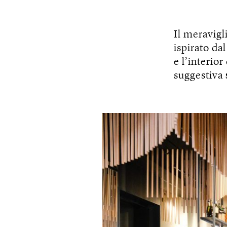
Il meravigl
ispirato da
e l’interio
suggestiva