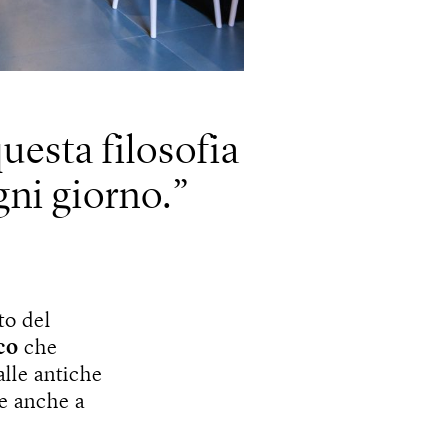
questa filosofia
gni giorno.
to del
co
che
lle antiche
se anche a