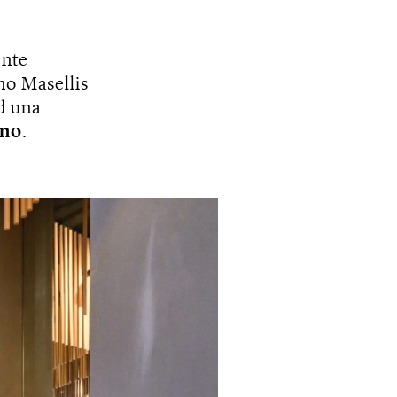
ente
ano Masellis
ad una
ano
.