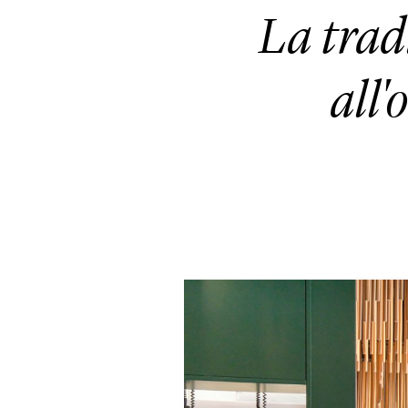
La trad
all'