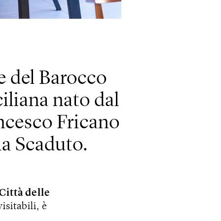
le del Barocco
ciliana nato dal
ncesco Fricano
lla Scaduto.
 Città delle
sitabili, è