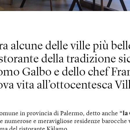
ra alcune delle ville più bel
istorante della tradizione si
omo Galbo e dello chef Fra
va vita all’ottocentesca Vi
comune in provincia di Palermo, detto anche
“la
e numerose e meravigliose residenze barocche vi
ma del ristorante Kàlamo.