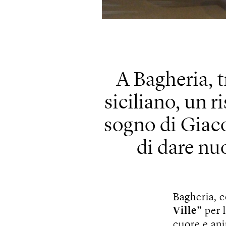
A Bagheria, t
siciliano, un r
sogno di Giac
di dare nuo
Bagheria, 
Ville”
per l
cuore e ani