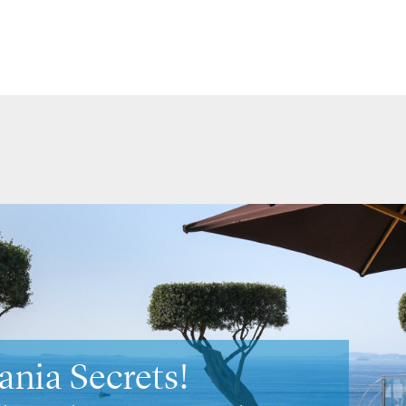
to Secrets
suoi