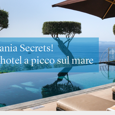
to Secrets
suoi
romantici