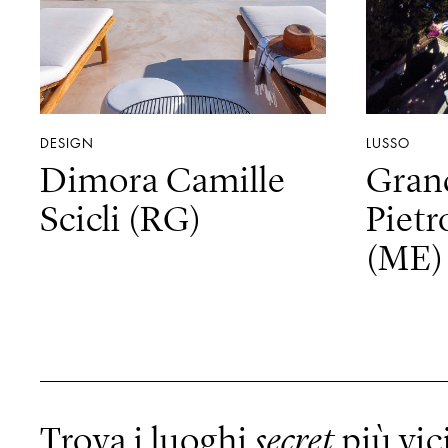
DESIGN
LUSSO
Dimora Camille
Gran
Scicli (RG)
Piet
(ME)
Trova i luoghi
secret
più vici