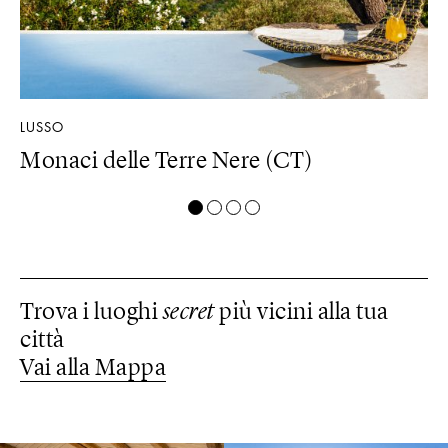
LUSSO
DE
Monaci delle Terre Nere (CT)
D
Trova i luoghi
secret
più vicini alla tua
città
Vai alla Mappa